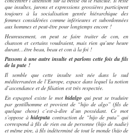
concentrer l’attention sur la bêtise ou le ridicule. Il reste
que insultes, jurons et expressions grossières participent
toujours à la socialisation genrée hiérarchique des
femmes considérées comme inférieures et subordonnées
aux hommes et peut-être pour longtemps encore !
Heureusement, on peut se faire traiter de con, en
chanson et certains voudraient, mais rien qu’une heure
durant…être beau, beau et con à la foi !
Passons à une autre insulte et parlons cette fois du fils
de la pute !
Il semble que cette insulte soit née dans le sud
méditerranéen de l’Europe, espace dans lequel la notion
d’ascendance et de filiation est très respectée.
En espagnol existe le mot
hidalgo
qui peut se traduire
par gentilhomme et provient de “hijo de algo” (fils de
quelque chose) c’est-à-dire d’un possédant. Ce mot
s’oppose à
hideputa
contraction de “hijo de puta” qui
correspond à fils de rien ou de personne (hijo de nadie)
et même pire, à fils indéterminé de tout le monde (hijo de