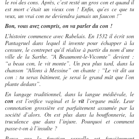
le roi des cons. Après, c’est resté un gros con et quand il
est mort c’était un vieux con ! Enfin, qu’es ce que tu
veux, un vrai con ne deviendra jamais un faucon !”
Bon, vous avez compris, on va parler du con !
L’histoire commence avec Rabelais. En 1532 il écrit son
Pantagruel dans lequel il invente pour échapper à la
censure, le contrepet qu’il réalise à partir du nom d’une
ville de la Sarthe. “A Beaumont-le-Vicomte” devient :
“a beau con, le vit monte”. Un peu plus tard, dans la
chanson “Allons à Messine” on chante : “Le vit dit au
con : tu seras bâtiment, je serai le grand mât que l’on
plante dedans”.
En langage traditionnel, dans la langue médiévale, le
con
est l’orifice vaginal et le
vit
l’organe mâle. Leur
connotation grossière est parfaitement assumée par la
société d’alors. On est plus dans la bouffonnerie, la
truculence que dans l’injure. Pourquoi et comment
passe-t-on à l’insulte ?
Parce que la fonction sexuelle est foncièrement